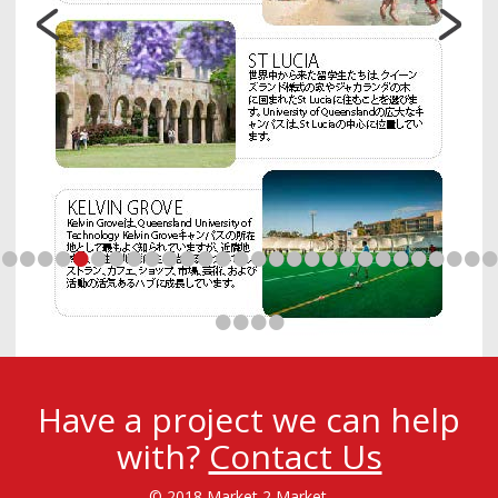
•
•
•
•
•
•
•
•
•
•
•
•
•
•
•
•
•
•
•
•
•
•
•
•
•
•
•
•
•
•
•
Have a project we can help
with?
Contact Us
© 2018 Market 2 Market